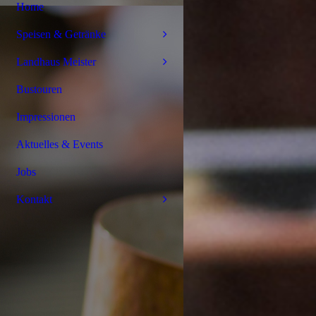
Home
Speisen & Getränke
Landhaus Meister
Bustouren
Impressionen
Aktuelles & Events
Jobs
Kontakt